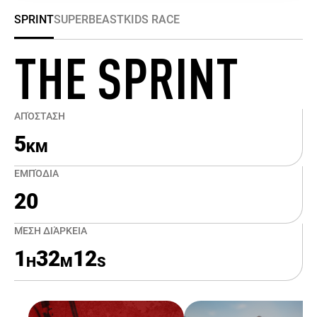
SPRINT
SUPER
BEAST
KIDS RACE
THE SPRINT
ΑΠΌΣΤΑΣΗ
5
KM
ΕΜΠΌΔΙΑ
20
ΜΈΣΗ ΔΙΆΡΚΕΙΑ
1
32
12
H
M
S