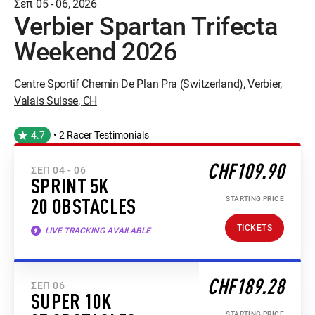
Σεπ 05 - 06, 2026
Verbier Spartan Trifecta
Weekend 2026
Centre Sportif Chemin De Plan Pra (Switzerland)
,
Verbier
,
Valais Suisse
,
CH
4.7
• 2 Racer Testimonials
CHF109.90
ΣΕΠ 04 - 06
SPRINT 5K
STARTING PRICE
20 OBSTACLES
TICKETS
LIVE TRACKING AVAILABLE
CHF189.28
ΣΕΠ 06
SUPER 10K
STARTING PRICE