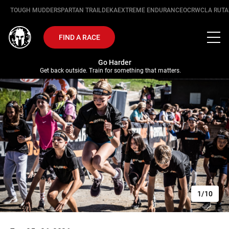
TOUGH MUDDER
SPARTAN TRAIL
DEKA
EXTREME ENDURANCE
OCRWC
LA RUTA
FIND A RACE
Go Harder
Get back outside. Train for something that matters.
1/10