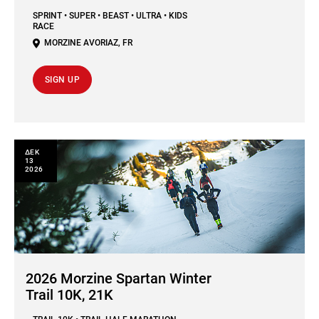
SPRINT • SUPER • BEAST • ULTRA • KIDS
RACE
MORZINE AVORIAZ
,
FR
SIGN UP
ΔΕΚ
13
2026
2026 Morzine Spartan Winter
Trail 10K, 21K