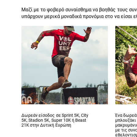
Μαζί με το φοβερό συναίσθημα να βοηθάς τους συ
υπάρχουν μερικά μοναδικά προνόμια στο να είσαι ε
Δωρεάν είσοδος σε Sprint 5K, City
Ένα δωρεά
5K, Stadion 5K, Super 10K ή Beast
μπλουζάκι 
21K στην Δυτική Ευρώπη
μακρυμάνικ
με τις συν
εθελοντισ