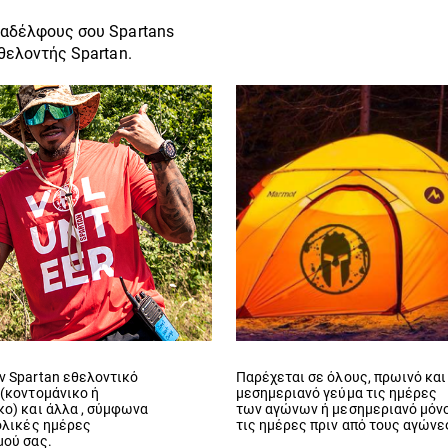
ναδέλφους σου Spartans
θελοντής Spartan.
ν Spartan εθελοντικό
Παρέχεται σε όλους, πρωινό και
(κοντομάνικο ή
μεσημεριανό γεύμα τις ημέρες
ο) και άλλα , σύμφωνα
των αγώνων ή μεσημεριανό μόν
ολικές ημέρες
τις ημέρες πριν από τους αγώνε
μού σας.