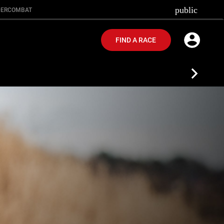
public
ER
COMBAT
FIND A RACE