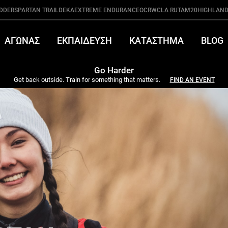
DDER
SPARTAN TRAIL
DEKA
EXTREME ENDURANCE
OCRWC
LA RUTA
M20
HIGHLAND
ΑΓΏΝΑΣ
ΕΚΠΑΙΔΕΥΣΗ
ΚΑΤΑΣΤΗΜΑ
BLOG
Go Harder
Get back outside. Train for something that matters.
FIND AN EVENT