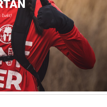
RTAN
ε ζωές!