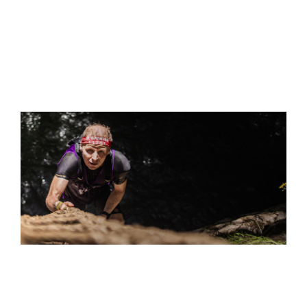
S
"THE ULTRA… WHERE DO I EVEN BEGIN? IT FEELS
DESIGNED TO BREAK YOU DOWN. BUT THAT FINAL
PUSH TO THE FINISH LINE? THE SENSE OF
ACCOMPLISHMENT WAS OVERWHELMING.”